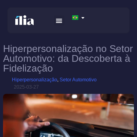
RELATÓRIO ISG – GENERATIVE AI
APEX FINTECH SOLUTIONS
AWS DATA FOUNDATION
Hiperpersonalização no Setor
Automotivo: da Descoberta à
Fidelização
Hiperpersonalização
,
Setor Automotivo
2025-03-27