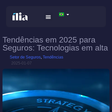
RELATÓRIO ISG – GENERATIVE AI
APEX FINTECH SOLUTIONS
AWS DATA FOUNDATION
Tendências em 2025 para
Seguros: Tecnologias em alta
Setor de Seguros
,
Tendências
2025-01-07