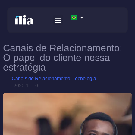
RELATÓRIO ISG – GENERATIVE AI
APEX FINTECH SOLUTIONS
AWS DATA FOUNDATION
Canais de Relacionamento:
O papel do cliente nessa
estratégia
Canais de Relacionamento
,
Tecnologia
2020-11-10