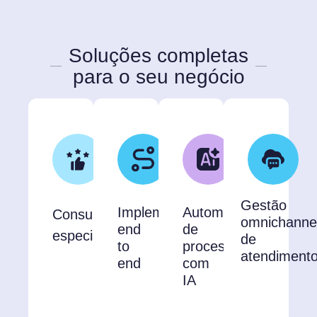
Soluções completas
para o seu negócio
Gestão
Implementação
Automação
Consultoria
omnichanne
end
de
especializada
de
to
processos
atendiment
end
com
IA