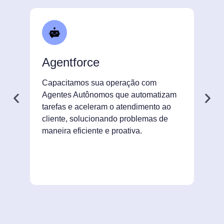
Agentforce
S
Capacitamos sua operação com
Po
Agentes Autônomos que automatizam
su
tarefas e aceleram o atendimento ao
ge
cliente, solucionando problemas de
au
maneira eficiente e proativa.
an
es