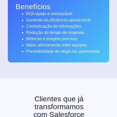
Benefícios
ROI rápido e mensurável
Aumento da eficiência operacional
Centralização de informações
Redução do tempo de resposta
Métricas e insights precisos
Maior alinhamento entre equipes
Previsibilidade de negócios aprimorada
Clientes que já
transformamos
com Salesforce