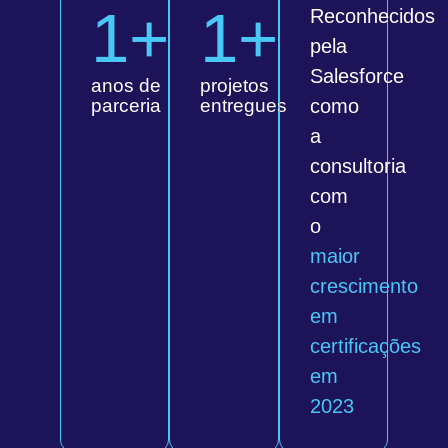
1
+
1
+
Reconhecidos
pela
Salesforce
anos de
projetos
parceria
entregues
como
a
consultoria
com
o
maior
crescimento
em
certificações
em
2023