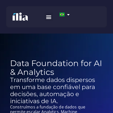
COMO TRABALHAMOS
AWS MARKETPLACE
FALE CONOSCO
Data Foundation for AI
& Analytics
Transforme dados dispersos
em uma base confiável para
decisões, automação e
iniciativas de IA.
Construímos a fundação de dados que
permite escalar Analytics, Machine