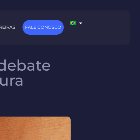
REIRAS
FALE CONOSCO
 debate
tura