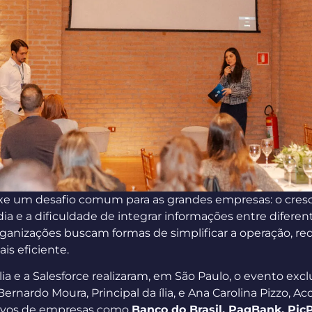
ouxe um desafio comum para as grandes empresas: o cr
 dia e a dificuldade de integrar informações entre difere
rganizações buscam formas de simplificar a operação, re
is eficiente.
 ília e a Salesforce realizaram, em São Paulo, o evento exc
ernardo Moura, Principal da ília, e Ana Carolina Pizzo, A
tivos de empresas como
Banco do Brasil, PagBank, PicP