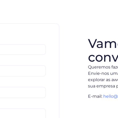
Vam
conv
Queremos faze
Envie-nos u
explorar as a
sua empresa p
E-mail:
hello@i