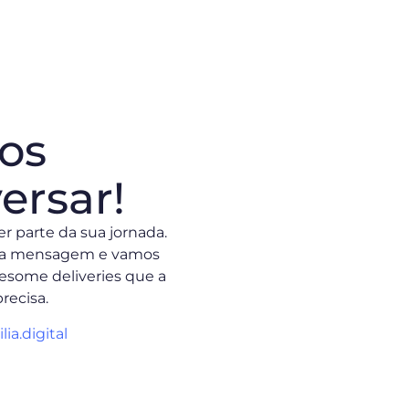
os
ersar!
r parte da sua jornada.
ma mensagem e vamos
wesome deliveries que a
recisa.
lia.digital