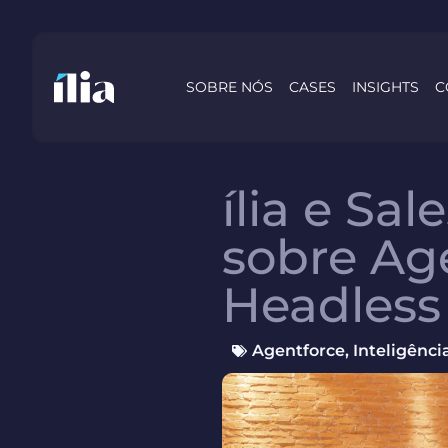
SOBRE NÓS
CASES
INSIGHTS
C
ília e S
sobre Age
Headless
Agentforce
,
Inteligência