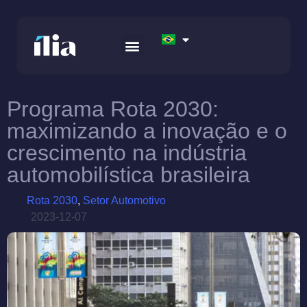
RELATÓRIO ISG – GENERATIVE AI
APEX FINTECH SOLUTIONS
AWS DATA FOUNDATION
Programa Rota 2030:
maximizando a inovação e o
crescimento na indústria
automobilística brasileira
Rota 2030
,
Setor Automotivo
2023-12-07