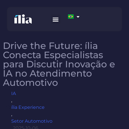
COMO TRABALHAMOS
AWS MARKETPLACE
FALE CONOSCO
Drive the Future: ília
Conecta Especialistas
para Discutir Inovação e
IA no Atendimento
Automotivo
IA
,
ília Experience
,
Setor Automotivo
2025-10-06