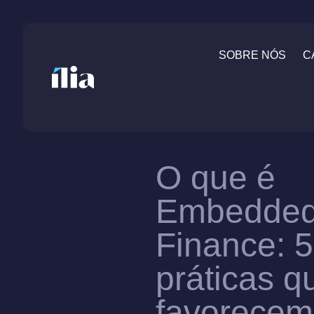
SOBRE NÓS
C
O que é
Embedde
Finance: 5
práticas q
favorecem