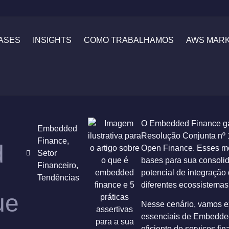
ASES
INSIGHTS
COMO TRABALHAMOS
AWS MAR
O Embedded Finance ga
Embedded
Resolução Conjunta nº 
Finance
,
d
Open Finance. Esses mo
Setor
bases para sua consoli
Financeiro
,
potencial de integração
Tendências
diferentes ecossistemas
ue
Nesse cenário, vamos ex
essenciais de Embedded
eficiente de serviços fi