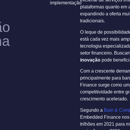
plataformas quanto em ap
expandindo a oferta mui
tradicionais.
ão
O leque de possibilidad
na
está cada vez mais amp
tecnologia especializad
setor financeiro. Busc
inovação
pode beneficia
Com a crescente demand
principalmente para ba
Finance surge como um
competitividade entre g
crescimento acelerado.
Segundo a
Bain & Com
Embedded Finance nos
trilhões em 2021 para m