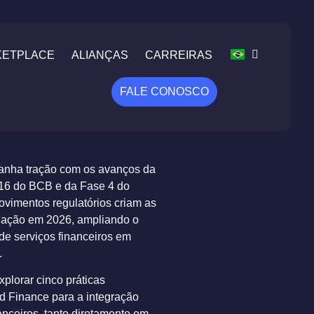
KETPLACE
ALIANÇAS
CARREIRAS
FALE CONOSCO
nha tração com os avanços da
16 do BCB e da Fase 4 do
vimentos regulatórios criam as
dação em 2026, ampliando o
 de serviços financeiros em
.
plorar cinco práticas
 Finance para a integração
nanceiros, tanto diretamente em